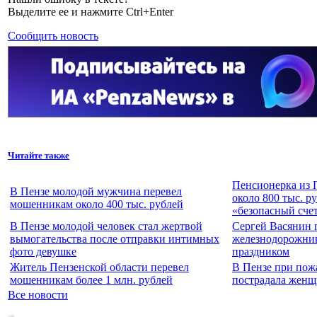
Выделите ее и нажмите Ctrl+Enter
Сообщить новость
Читайте также
Пенсионерка из 
В Пензе молодой мужчина перевел
около 800 тыс. р
мошенникам около 400 тыс. рублей
«безопасный сче
В Пензе молодой человек стал жертвой
Сергей Васянин 
вымогательства после отправки интимных
железнодорожни
фото девушке
праздником
Житель Пензенской области перевел
В Пензе при пож
мошенникам более 1 млн. рублей
пострадала женщ
Все новости