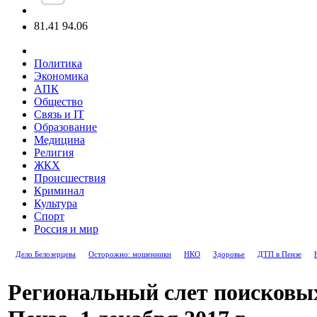
81.41
94.06
Политика
Экономика
АПК
Общество
Связь и IT
Образование
Медицина
Религия
ЖКХ
Происшествия
Криминал
Культура
Спорт
Россия и мир
Дело Белозерцева
Осторожно: мошенники
НКО
Здоровье
ДТП в Пензе
Региональный слет поисковых