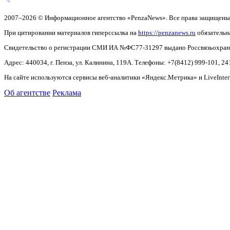
2007–2026 © Информационное агентство «PenzaNews». Все права защищены
При цитировании материалов гиперссылка на
https://penzanews.ru
обязательн
Свидетельство о регистрации СМИ ИА №ФС77-31297 выдано Россвязьохранку
Адрес: 440034, г. Пенза, ул. Калинина, 119А. Телефоны: +7(8412)
999-101, 24
На сайте используются сервисы веб-аналитики «Яндекс.Метрика» и LiveInter
Об агентстве
Реклама