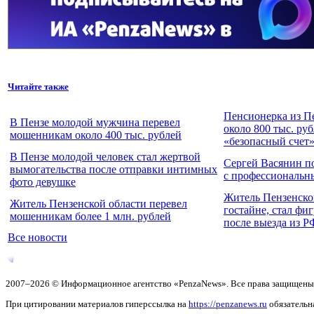
Читайте также
Пенсионерка из П
В Пензе молодой мужчина перевел
около 800 тыс. ру
мошенникам около 400 тыс. рублей
«безопасный счет
В Пензе молодой человек стал жертвой
Сергей Васянин п
вымогательства после отправки интимных
с профессиональн
фото девушке
Житель Пензенско
Житель Пензенской области перевел
гостайне, стал фи
мошенникам более 1 млн. рублей
после выезда из Р
Все новости
2007–2026 © Информационное агентство «PenzaNews». Все права защищены
При цитировании материалов гиперссылка на
https://penzanews.ru
обязательн