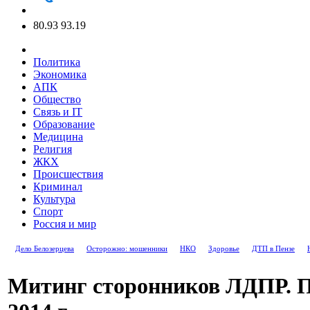
80.93
93.19
Политика
Экономика
АПК
Общество
Связь и IT
Образование
Медицина
Религия
ЖКХ
Происшествия
Криминал
Культура
Спорт
Россия и мир
Дело Белозерцева
Осторожно: мошенники
НКО
Здоровье
ДТП в Пензе
Митинг сторонников ЛДПР. Пе