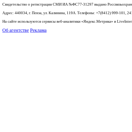
Свидетельство о регистрации СМИ ИА №ФС77-31297 выдано Россвязьохранку
Адрес: 440034, г. Пенза, ул. Калинина, 119А. Телефоны: +7(8412)
999-101, 24
На сайте используются сервисы веб-аналитики «Яндекс.Метрика» и LiveInter
Об агентстве
Реклама