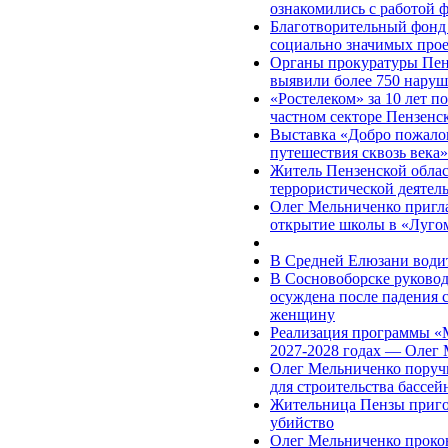
ознакомились с работой 
Благотворительный фонд
социально значимых про
Органы прокуратуры Пенз
выявили более 750 наруш
«Ростелеком» за 10 лет п
частном секторе Пензенс
Выставка «Добро пожалов
путешествия сквозь века»
Житель Пензенской облас
террористической деятел
Олег Мельниченко пригла
открытие школы в «Луго
В Средней Елюзани водит
В Сосновоборске руково
осуждена после падения 
женщину
Реализация программы «М
2027-2028 годах — Олег
Олег Мельниченко поручи
для строительства бассей
Жительница Пензы пригов
убийство
Олег Мельниченко прокон