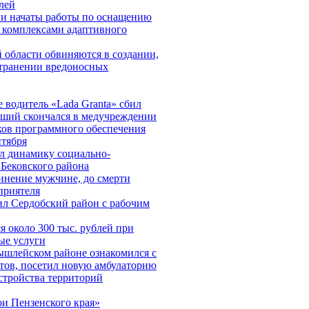
лей
ии начаты работы по оснащению
 комплексами адаптивного
 области обвиняются в создании,
странении вредоносных
 водитель «Lada Granta» сбил
вший скончался в медучреждении
ков программного обеспечения
нтября
л динамику социально-
 Бековского района
инение мужчине, до смерти
приятеля
ил Сердобский район с рабочим
 около 300 тыс. рублей при
ые услуги
ышлейском районе ознакомился с
тов, посетил новую амбулаторию
устройства территорий
и Пензенского края»