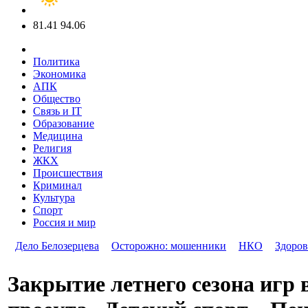
81.41
94.06
Политика
Экономика
АПК
Общество
Связь и IT
Образование
Медицина
Религия
ЖКХ
Происшествия
Криминал
Культура
Спорт
Россия и мир
Дело Белозерцева
Осторожно: мошенники
НКО
Здоров
Закрытие летнего сезона игр 