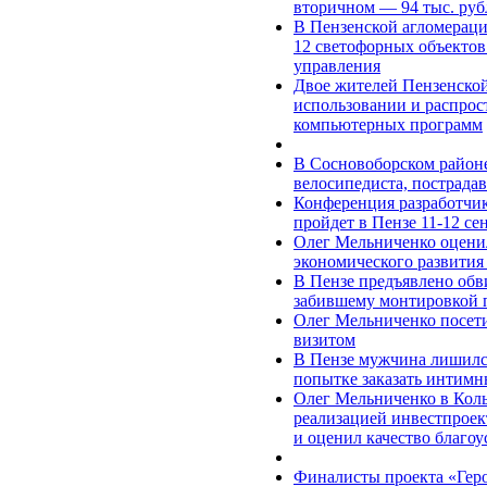
вторичном — 94 тыс. руб
В Пензенской агломерац
12 светофорных объектов
управления
Двое жителей Пензенской
использовании и распро
компьютерных программ
В Сосновоборском районе
велосипедиста, пострада
Конференция разработчи
пройдет в Пензе 11-12 се
Олег Мельниченко оцени
экономического развития
В Пензе предъявлено обв
забившему монтировкой 
Олег Мельниченко посет
визитом
В Пензе мужчина лишился
попытке заказать интимн
Олег Мельниченко в Кол
реализацией инвестпроек
и оценил качество благо
Финалисты проекта «Геро