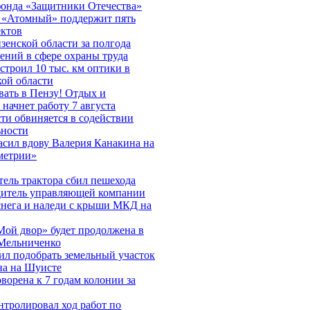
фонда «Защитники Отечества»
 «Атомный» поддержит пять
ектов
енской области за полгода
ений в сфере охраны труда
остроил 10 тыс. км оптики в
кой области
ать в Пензу! Отдых и
 начнет работу 7 августа
ти обвиняется в содействии
ьности
сил вдову Валерия Канакина на
метрии»
ель трактора сбил пешехода
дитель управляющей компании
снега и наледи с крыши МКД на
ой двор» будет продолжена в
 Мельниченко
л подобрать земельный участок
на на Шуисте
орена к 7 годам колонии за
тролировал ход работ по