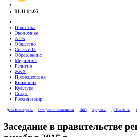
81.41
94.06
Политика
Экономика
АПК
Общество
Связь и IT
Образование
Медицина
Религия
ЖКХ
Происшествия
Криминал
Культура
Спорт
Россия и мир
Дело Белозерцева
Осторожно: мошенники
НКО
Здоровье
ДТП в Пензе
Заседание в правительстве рег