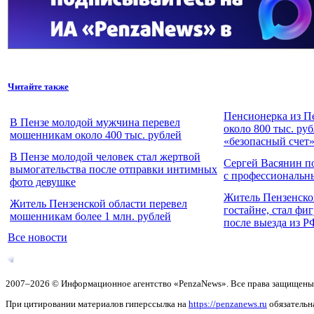
Читайте также
Пенсионерка из П
В Пензе молодой мужчина перевел
около 800 тыс. ру
мошенникам около 400 тыс. рублей
«безопасный счет
В Пензе молодой человек стал жертвой
Сергей Васянин п
вымогательства после отправки интимных
с профессиональн
фото девушке
Житель Пензенско
Житель Пензенской области перевел
гостайне, стал фи
мошенникам более 1 млн. рублей
после выезда из Р
Все новости
2007–2026 © Информационное агентство «PenzaNews». Все права защищены
При цитировании материалов гиперссылка на
https://penzanews.ru
обязательн