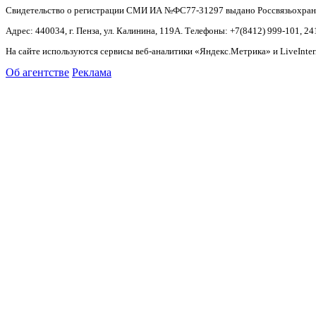
Свидетельство о регистрации СМИ ИА №ФС77-31297 выдано Россвязьохранку
Адрес: 440034, г. Пенза, ул. Калинина, 119А. Телефоны: +7(8412)
999-101, 24
На сайте используются сервисы веб-аналитики «Яндекс.Метрика» и LiveInter
Об агентстве
Реклама