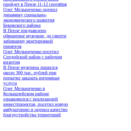
пройдет в Пензе 11-12 сентября
Олег Мельниченко оценил
динамику социально-
экономического развития
Бековского района
В Пензе предъявлено
обвинение мужчине, до смерти
забившему монтировкой
приятеля
Олег Мельниченко посетил
Сердобский район с рабочим
визитом
В Пензе мужчина лишился
около 300 тыс. рублей при
попытке заказать интимные
услуги
Олег Мельниченко в
Колышлейском районе
ознакомился с реализацией
инвестпроектов, посетил новую
амбулаторию и оценил качество
благоустройства территорий