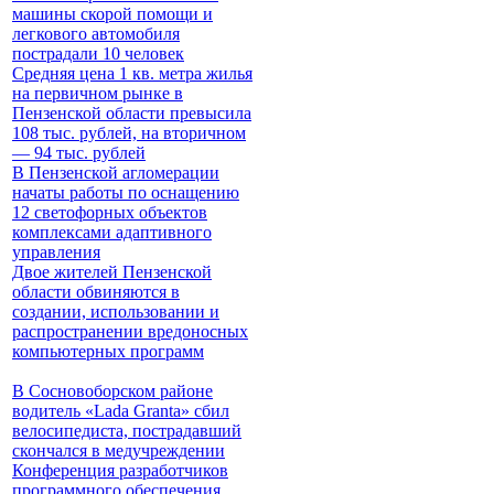
машины скорой помощи и
легкового автомобиля
пострадали 10 человек
Средняя цена 1 кв. метра жилья
на первичном рынке в
Пензенской области превысила
108 тыс. рублей, на вторичном
— 94 тыс. рублей
В Пензенской агломерации
начаты работы по оснащению
12 светофорных объектов
комплексами адаптивного
управления
Двое жителей Пензенской
области обвиняются в
создании, использовании и
распространении вредоносных
компьютерных программ
В Сосновоборском районе
водитель «Lada Granta» сбил
велосипедиста, пострадавший
скончался в медучреждении
Конференция разработчиков
программного обеспечения