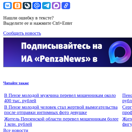
Нашли ошибку в тексте?
Выделите ее и нажмите Ctrl+Enter
Сообщить новость
Читайте также
В Пензе молодой мужчина перевел мошенникам около
Пенс
400 тыс. рублей
рубл
В Пензе молодой человек стал жертвой вымогательства
Серг
после отправки интимных фото девушке
проф
Житель Пензенской области перевел мошенникам более
Жите
1 млн. рублей
фигу
Все новости