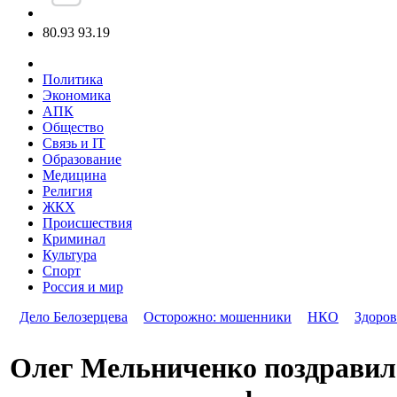
80.93
93.19
Политика
Экономика
АПК
Общество
Связь и IT
Образование
Медицина
Религия
ЖКХ
Происшествия
Криминал
Культура
Спорт
Россия и мир
Дело Белозерцева
Осторожно: мошенники
НКО
Здоров
Олег Мельниченко поздравил 