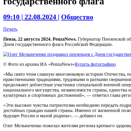
государственного флага
09:10 | 22.08.2024 |
Общество
Печать
Пенза, 22 августа 2024. PenzaNews.
Губернатор Пензенской об
Днем государственного флага Российской Федерации.
© Фото из архива ИА «PenzaNews»
Купить фотографию
«Мы свято чтим славную многовековую историю Отечества, по
нравственными традициями, трудовыми и ратными свершениями
продолжают доблестные участники специальной военной опе
национального могущества, независимости страны, единства 
культурных и спортивных достижений», — отметил глава реги
«Эти высокие чувства патриотизма необходимо передать подр
достойных граждан нашей страны. Именно от жизненной позиц
будущее России и малой родины», — добавил он.
Олег Мельниченко пожелал жителям региона крепкого здоровья,