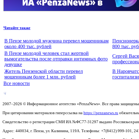
Читайте также
В Пензе молодой мужчина перевел мошенникам
Пенсионерка
около 400 тыс. рублей
800 тыс. ру
В Пензе молодой человек стал жертвой
Сергей Вася
вымогательства после отправки интимных фото
профессион
девушке
Житель Пензенской области перевел
В Наровчат
мошенникам более 1 млн. рублей
госпитализи
Все новости
2007–2026 © Информационное агентство «PenzaNews». Все права защищены
При цитировании материалов гиперссылка на
https://penzanews.ru
обязательн
Свидетельство о регистрации СМИ ИА №ФС77-31297 выдано Россвязьохранку
Адрес: 440034, г. Пенза, ул. Калинина, 119А. Телефоны: +7(8412)
999-101, 24