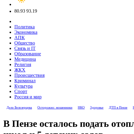
80.93
93.19
Политика
Экономика
АПК
Общество
Связь и IT
Образование
Медицина
Религия
ЖКХ
Происшествия
Криминал
Культура
Спорт
Россия и мир
Дело Белозерцева
Осторожно: мошенники
НКО
Здоровье
ДТП в Пензе
В Пензе осталось подать отопл