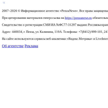
2007–2026 © Информационное агентство «PenzaNews». Все права защищены
При цитировании материалов гиперссылка на
https://penzanews.ru
обязательн
Свидетельство о регистрации СМИ ИА №ФС77-31297 выдано Россвязьохранку
Адрес: 440034, г. Пенза, ул. Калинина, 119А. Телефоны: +7(8412)
999-101, 24
На сайте используются сервисы веб-аналитики «Яндекс.Метрика» и LiveInter
Об агентстве
Реклама