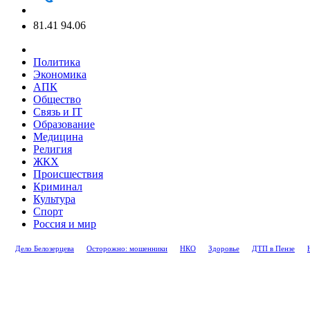
81.41
94.06
Политика
Экономика
АПК
Общество
Связь и IT
Образование
Медицина
Религия
ЖКХ
Происшествия
Криминал
Культура
Спорт
Россия и мир
Дело Белозерцева
Осторожно: мошенники
НКО
Здоровье
ДТП в Пензе