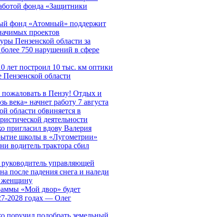
работой фонда «Защитники
ный фонд «Атомный» поддержит
значимых проектов
уры Пензенской области за
 более 750 нарушений в сфере
10 лет построил 10 тыс. км оптики
е Пензенской области
 пожаловать в Пензу! Отдых и
зь века» начнет работу 7 августа
ой области обвиняется в
ристической деятельности
о пригласил вдову Валерия
рытие школы в «Лугометрии»
ни водитель трактора сбил
 руководитель управляющей
а после падения снега и наледи
 женщину
раммы «Мой двор» будет
27-2028 годах — Олег
о поручил подобрать земельный