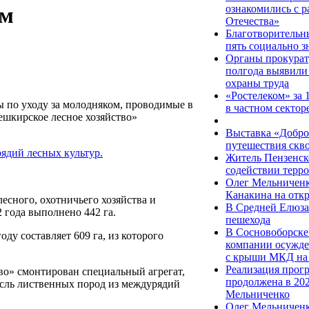
ознакомились с 
ом
Отечества»
Благотворитель
пять социально 
Органы прокурат
полгода выявили
охраны труда
«Ростелеком» за 
 по уходу за молодняком, проводимые в
в частном сектор
ешкирское лесное хозяйство»
Выставка «Добро
путешествия скво
Житель Пензенск
содействии терро
Олег Мельниченк
Канакина на отк
сного, охотничьего хозяйства и
В Средней Елюза
2 года выполнено 442 га.
пешехода
В Сосновоборске
ду составляет 609 га, из которого
компании осужден
с крыши МКД на
Реализация прог
о» смонтирован специальный агрегат,
продолжена в 20
сль лиственных пород из междурядий
Мельниченко
Олег Мельниченк