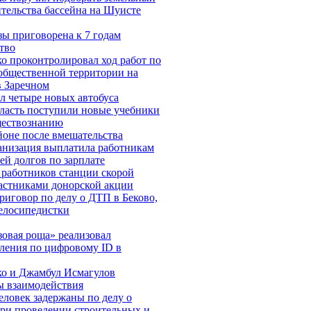
ительства бассейна на Шуисте
ы приговорена к 7 годам
тво
о проконтролировал ход работ по
 общественной территории на
в Заречном
л четыре новых автобуса
ласть поступили новые учебники
ществознанию
йоне после вмешательства
анизация выплатила работникам
лей долгов по зарплате
 работников станции скорой
астниками донорской акции
риговор по делу о ДТП в Беково,
елосипедистки
зовая роща» реализовал
еления по цифровому ID в
о и Джамбул Исмагулов
ы взаимодействия
еловек задержаны по делу о
ри проведении строительных и