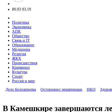
80.93
93.19
Политика
Экономика
АПК
Общество
Связь и IT
Образование
Медицина
Религия
ЖКХ
Происшествия
Криминал
Культура
Спорт
Россия и мир
Дело Белозерцева
Осторожно: мошенники
НКО
Здоров
В Камешкире завершаются ле