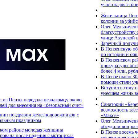
участок для стро
Жительница Пенз
колонии за убийс
Олег Мельниченк
благоустройству
улице Ахунской 
Заречный получи
В Пензенскую об
по истории и об
В Пензенском ра
прокуратуры орг
более 4 млн. руб
В Пензе около 30
помощи стали уч
Вступил в силу п
унесшем жизнь в
 из Пензы передала незнакомцу около
Санаторий «Бере
блей для внесения на «безопасный счет»
возможность зас
нин поздравил железнодорожников с
«Максе»
альным праздником
Олег Мельниченк
обсудили вопрос
ском районе молодая женщина
В Пензе восемь ч
рована после падения с мотоцикла
мошенничестве п