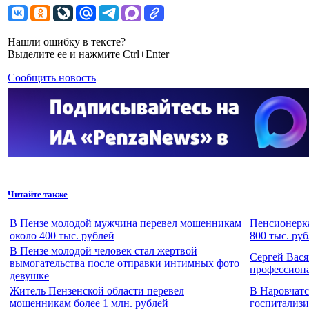
Нашли ошибку в тексте?
Выделите ее и нажмите Ctrl+Enter
Сообщить новость
Читайте также
В Пензе молодой мужчина перевел мошенникам
Пенсионерка
около 400 тыс. рублей
800 тыс. ру
В Пензе молодой человек стал жертвой
Сергей Вася
вымогательства после отправки интимных фото
профессион
девушке
Житель Пензенской области перевел
В Наровчат
мошенникам более 1 млн. рублей
госпитализи