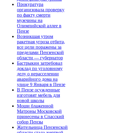
Прокуратура
организовала проверку
по факту смерти
мужчины на
Олимпийской аллее в
Пензе
Возникшая утром
ракетная угроза отбита,
все цели поражены за
пределами Пензенской
области — губернатор
Бастрыкин затребовал
доклад по уголовному
делу о нерасселении
аварийного дома на
улице 9 Января в Пензе
В Пензе осужденные
изготовят мебель для
новой школы
Мощи блаженной
Матроны Московской
принесены в Спасский
собор Пензы
Жительница Пензенской
области стала жертвой