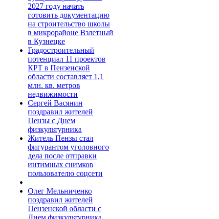
2027 году начать
готовить документацию
на строительство школы
в микрорайоне Взлетный
в Кузнецке
Градостроительный
потенциал 11 проектов
КРТ в Пензенской
области составляет 1,1
млн. кв. метров
недвижимости
Сергей Васянин
поздравил жителей
Пензы с Днем
физкультурника
Житель Пензы стал
фигурантом уголовного
дела после отправки
интимных снимков
пользователю соцсети
Олег Мельниченко
поздравил жителей
Пензенской области с
Днем физкультурника