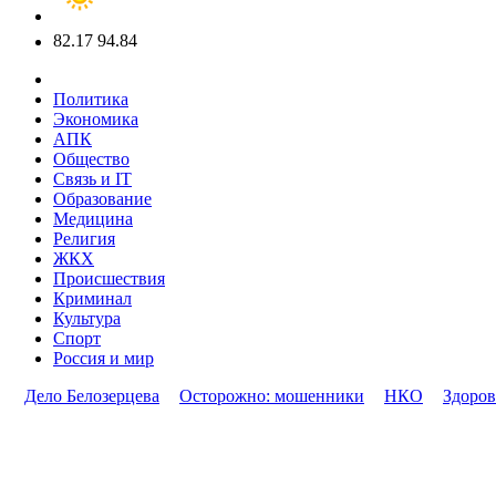
82.17
94.84
Политика
Экономика
АПК
Общество
Связь и IT
Образование
Медицина
Религия
ЖКХ
Происшествия
Криминал
Культура
Спорт
Россия и мир
Дело Белозерцева
Осторожно: мошенники
НКО
Здоров