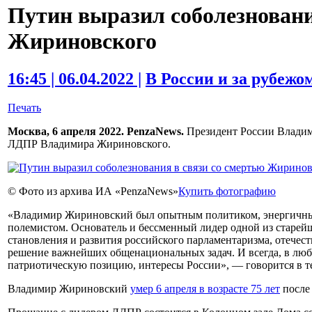
Путин выразил соболезновани
Жириновского
16:45 | 06.04.2022 |
В России и за рубежо
Печать
Москва, 6 апреля 2022. PenzaNews.
Президент России Владими
ЛДПР Владимира Жириновского.
© Фото из архива ИА «PenzaNews»
Купить фотографию
«Владимир Жириновский был опытным политиком, энергичным
полемистом. Основатель и бессменный лидер одной из старейш
становления и развития российского парламентаризма, отечест
решение важнейших общенациональных задач. И всегда, в люб
патриотическую позицию, интересы России», — говорится в те
Владимир Жириновский
умер 6 апреля в возрасте 75 лет
после