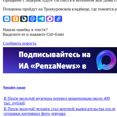
Прощание с лидером ЛДПР состоится в Колонном зале Дома сою
Похороны пройдут на Троекуровском кладбище, где покоятся
Нашли ошибку в тексте?
Выделите ее и нажмите Ctrl+Enter
Сообщить новость
Читайте также
В Пензе молодой мужчина перевел мошенникам около 400
тыс. рублей
В Пензе молодой человек стал жертвой вымогательства после
отправки интимных фото девушке