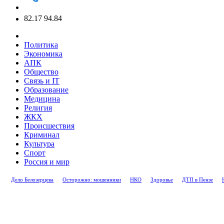
82.17
94.84
Политика
Экономика
АПК
Общество
Связь и IT
Образование
Медицина
Религия
ЖКХ
Происшествия
Криминал
Культура
Спорт
Россия и мир
Дело Белозерцева
Осторожно: мошенники
НКО
Здоровье
ДТП в Пензе