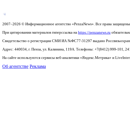
2007–2026 © Информационное агентство «PenzaNews». Все права защищены
При цитировании материалов гиперссылка на
https://penzanews.ru
обязательн
Свидетельство о регистрации СМИ ИА №ФС77-31297 выдано Россвязьохранку
Адрес: 440034, г. Пенза, ул. Калинина, 119А. Телефоны: +7(8412)
999-101, 24
На сайте используются сервисы веб-аналитики «Яндекс.Метрика» и LiveInter
Об агентстве
Реклама