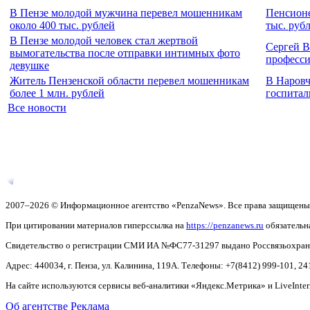
В Пензе молодой мужчина перевел мошенникам
Пенсионе
около 400 тыс. рублей
тыс. руб
В Пензе молодой человек стал жертвой
Сергей В
вымогательства после отправки интимных фото
професс
девушке
Житель Пензенской области перевел мошенникам
В Наровч
более 1 млн. рублей
госпитал
Все новости
2007–2026 © Информационное агентство «PenzaNews». Все права защищены
При цитировании материалов гиперссылка на
https://penzanews.ru
обязательн
Свидетельство о регистрации СМИ ИА №ФС77-31297 выдано Россвязьохранку
Адрес: 440034, г. Пенза, ул. Калинина, 119А. Телефоны: +7(8412)
999-101, 24
На сайте используются сервисы веб-аналитики «Яндекс.Метрика» и LiveInter
Об агентстве
Реклама