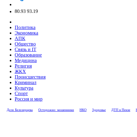
80.93
93.19
Политика
Экономика
АПК
Общество
Связь и IT
Образование
Медицина
Религия
ЖКХ
Происшествия
Криминал
Культура
Спорт
Россия и мир
Дело Белозерцева
Осторожно: мошенники
НКО
Здоровье
ДТП в Пензе