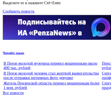
Выделите ее и нажмите Ctrl+Enter
Сообщить новость
Читайте также
В Пензе молодой мужчина перевел мошенникам около
Пенс
400 тыс. рублей
рубле
В Пензе молодой человек стал жертвой вымогательства
Серг
после отправки интимных фото девушке
проф
Житель Пензенской области перевел мошенникам более
Серг
1 млн. рублей
праз
Все новости