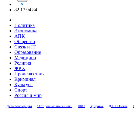
82.17
94.84
Политика
Экономика
АПК
Общество
Связь и IT
Образование
Медицина
Религия
ЖКХ
Происшествия
Криминал
Культура
Спорт
Россия и мир
Дело Белозерцева
Осторожно: мошенники
НКО
Здоровье
ДТП в Пензе