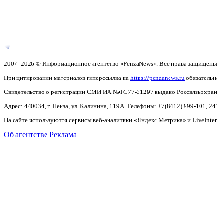
2007–2026 © Информационное агентство «PenzaNews». Все права защищены
При цитировании материалов гиперссылка на
https://penzanews.ru
обязательн
Свидетельство о регистрации СМИ ИА №ФС77-31297 выдано Россвязьохранку
Адрес: 440034, г. Пенза, ул. Калинина, 119А. Телефоны: +7(8412)
999-101, 24
На сайте используются сервисы веб-аналитики «Яндекс.Метрика» и LiveInter
Об агентстве
Реклама