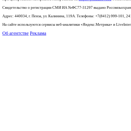
Свидетельство о регистрации СМИ ИА №ФС77-31297 выдано Россвязьохранку
Адрес: 440034, г. Пенза, ул. Калинина, 119А. Телефоны: +7(8412)
999-101, 24
На сайте используются сервисы веб-аналитики «Яндекс.Метрика» и LiveInter
Об агентстве
Реклама