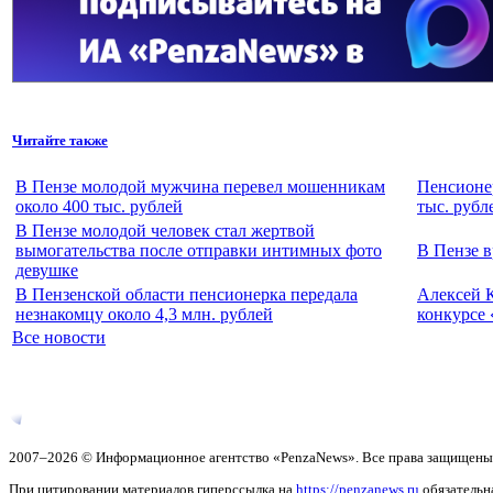
Читайте также
В Пензе молодой мужчина перевел мошенникам
Пенсионер
около 400 тыс. рублей
тыс. рубл
В Пензе молодой человек стал жертвой
вымогательства после отправки интимных фото
В Пензе 
девушке
В Пензенской области пенсионерка передала
Алексей К
незнакомцу около 4,3 млн. рублей
конкурсе 
Все новости
2007–2026 © Информационное агентство «PenzaNews». Все права защищены
При цитировании материалов гиперссылка на
https://penzanews.ru
обязательн