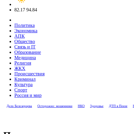
82.17
94.84
Политика
Экономика
АПК
Общество
Связь и IT
Образование
Медицина
Религия
ЖКХ
Происшествия
Криминал
Культура
Спорт
Россия и мир
Дело Белозерцева
Осторожно: мошенники
НКО
Здоровье
ДТП в Пензе