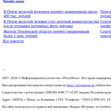
Читайте также
В Пензе молодой мужчина перевел мошенникам около
Пенси
400 тыс. рублей
рубле
В Пензе молодой человек стал жертвой вымогательства
Серге
после отправки интимных фото девушке
профе
Житель Пензенской области перевел мошенникам
Серге
более 1 млн. рублей
празд
Все новости
2007–2026 © Информационное агентство «PenzaNews». Все права защищены
При цитировании материалов гиперссылка на
https://penzanews.ru
обязательн
Свидетельство о регистрации СМИ ИА №ФС77-31297 выдано Россвязьохранку
Адрес: 440034, г. Пенза, ул. Калинина, 119А. Телефоны: +7(8412)
999-101, 24
На сайте используются сервисы веб-аналитики «Яндекс.Метрика» и LiveInter