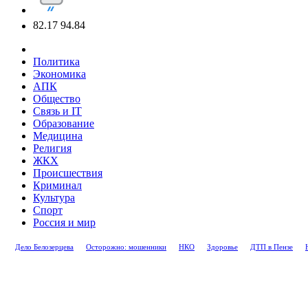
82.17
94.84
Политика
Экономика
АПК
Общество
Связь и IT
Образование
Медицина
Религия
ЖКХ
Происшествия
Криминал
Культура
Спорт
Россия и мир
Дело Белозерцева
Осторожно: мошенники
НКО
Здоровье
ДТП в Пензе