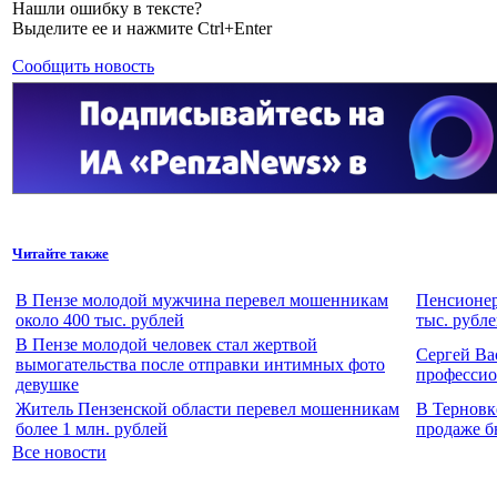
Нашли ошибку в тексте?
Выделите ее и нажмите Ctrl+Enter
Сообщить новость
Читайте также
В Пензе молодой мужчина перевел мошенникам
Пенсионер
около 400 тыс. рублей
тыс. рубл
В Пензе молодой человек стал жертвой
Сергей Ва
вымогательства после отправки интимных фото
профессио
девушке
Житель Пензенской области перевел мошенникам
В Терновк
более 1 млн. рублей
продаже б
Все новости