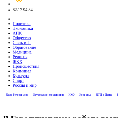
82.17
94.84
Политика
Экономика
АПК
Общество
Связь и IT
Образование
Медицина
Религия
ЖКХ
Происшествия
Криминал
Культура
Спорт
Россия и мир
Дело Белозерцева
Осторожно: мошенники
НКО
Здоровье
ДТП в Пензе