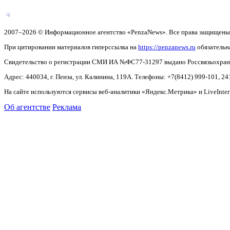
2007–2026 © Информационное агентство «PenzaNews». Все права защищены
При цитировании материалов гиперссылка на
https://penzanews.ru
обязательн
Свидетельство о регистрации СМИ ИА №ФС77-31297 выдано Россвязьохранку
Адрес: 440034, г. Пенза, ул. Калинина, 119А. Телефоны: +7(8412)
999-101, 24
На сайте используются сервисы веб-аналитики «Яндекс.Метрика» и LiveInter
Об агентстве
Реклама