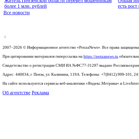
Житель Пензенской области перевел мошенникам
Общая инв
более 1 млн. рублей
есть рос
Все новости
2007–2026 © Информационное агентство «PenzaNews». Все права защищены
При цитировании материалов гиперссылка на
https://penzanews.ru
обязательн
Свидетельство о регистрации СМИ ИА №ФС77-31297 выдано Россвязьохранку
Адрес: 440034, г. Пенза, ул. Калинина, 119А. Телефоны: +7(8412)
999-101, 24
На сайте используются сервисы веб-аналитики «Яндекс.Метрика» и LiveInter
Об агентстве
Реклама