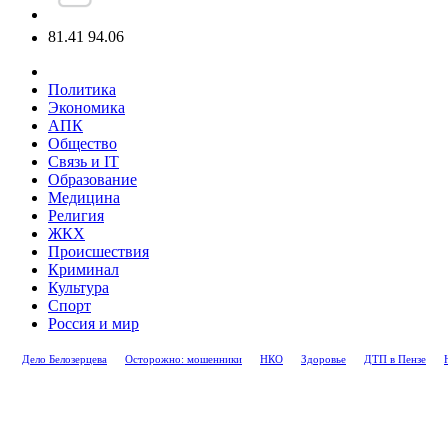
81.41
94.06
Политика
Экономика
АПК
Общество
Связь и IT
Образование
Медицина
Религия
ЖКХ
Происшествия
Криминал
Культура
Спорт
Россия и мир
Дело Белозерцева
Осторожно: мошенники
НКО
Здоровье
ДТП в Пензе