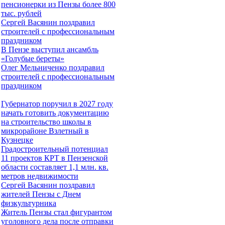
пенсионерки из Пензы более 800
тыс. рублей
Сергей Васянин поздравил
строителей с профессиональным
праздником
В Пензе выступил ансамбль
«Голубые береты»
Олег Мельниченко поздравил
строителей с профессиональным
праздником
Губернатор поручил в 2027 году
начать готовить документацию
на строительство школы в
микрорайоне Взлетный в
Кузнецке
Градостроительный потенциал
11 проектов КРТ в Пензенской
области составляет 1,1 млн. кв.
метров недвижимости
Сергей Васянин поздравил
жителей Пензы с Днем
физкультурника
Житель Пензы стал фигурантом
уголовного дела после отправки