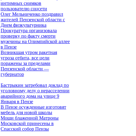
интимных снимков
пользователю соцсети
Олег Мельниченко поздравил
жителей Пензенской области с
Днем физкультурника
Прокуратура организовала
проверку по факту смерти
мужчины на Олимпийской аллее
в Пензе
Возникшая утром ракетная
угроза отбита, все цели
поражены за пределами
Пензенской области —
губернатор
Бастрыкин затребовал доклад по
уголовному делу о нерасселении
аварийного дома на улице 9
Января в Пензе
В Пензе осужденные изготовят
мебель для новой школы
Мощи блаженной Матроны
Московской принесены в
Спасский собор Пензы