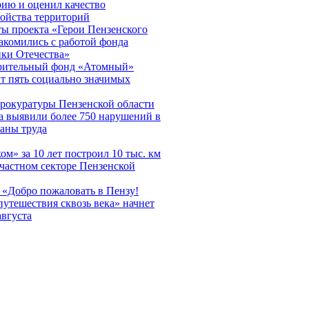
рию и оценил качество
ройства территорий
ы проекта «Герои Пензенского
акомились с работой фонда
ки Отечества»
рительный фонд «Атомный»
т пять социально значимых
рокуратуры Пензенской области
да выявили более 750 нарушений в
раны труда
ом» за 10 лет построил 10 тыс. км
 частном секторе Пензенской
 «Добро пожаловать в Пензу!
путешествия сквозь века» начнет
августа