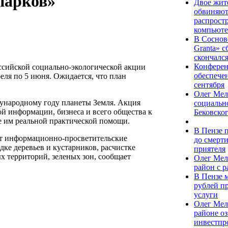
парков»
Двое жит
обвиняют
распрост
компьюте
В Соснов
Granta» 
скончалс
Конферен
сийской социально-экологической акции
обеспечен
еля по 5 июня. Ожидается, что план
сентября
Олег Мел
народному году планеты Земля. Акция
социальн
ой информации, бизнеса и всего общества к
Бековско
е им реальной практической помощи.
В Пензе 
ят информационно-просветительские
до смерт
дке деревьев и кустарников, расчистке
приятеля
х территорий, зеленых зон, сообщает
Олег Мел
район с 
В Пензе 
рублей п
услуги
Олег Мел
районе о
инвестпр