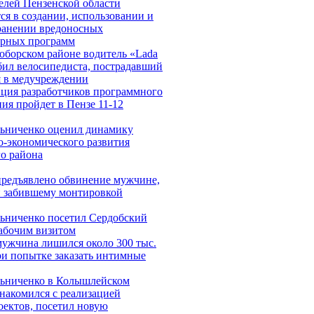
елей Пензенской области
ся в создании, использовании и
ранении вредоносных
рных программ
оборском районе водитель «Lada
сбил велосипедиста, пострадавший
я в медучреждении
ция разработчиков программного
ия пройдет в Пензе 11-12
ьниченко оценил динамику
о-экономического развития
го района
предъявлено обвинение мужчине,
и забившему монтировкой
ьниченко посетил Сердобский
рабочим визитом
мужчина лишился около 300 тыс.
ри попытке заказать интимные
ьниченко в Колышлейском
знакомился с реализацией
оектов, посетил новую