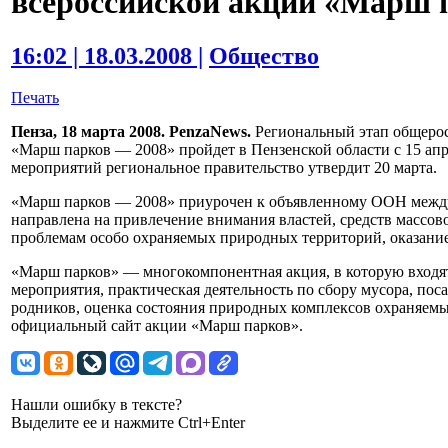
всероссийской акции «Марш 
16:02 | 18.03.2008 |
Общество
Печать
Пенза, 18 марта 2008. PenzaNews.
Региональный этап общерос
«Марш парков — 2008» пройдет в Пензенской области с 15 апр
мероприятий региональное правительство утвердит 20 марта.
«Марш парков — 2008» приурочен к объявленному ООН между
направлена на привлечение внимания властей, средств массов
проблемам особо охраняемых природных территорий, оказани
«Марш парков» — многокомпонентная акция, в которую вход
мероприятия, практическая деятельность по сбору мусора, поса
родников, оценка состояния природных комплексов охраняемы
официальный сайт акции «Марш парков».
Нашли ошибку в тексте?
Выделите ее и нажмите Ctrl+Enter