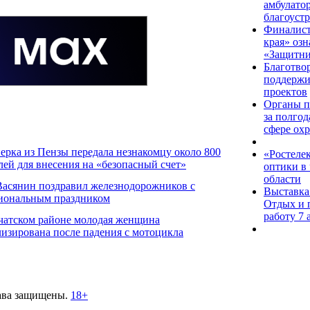
амбулато
благоуст
Финалист
края» озн
«Защитни
Благотво
поддержи
проектов
Органы п
за полго
сфере ох
ерка из Пензы передала незнакомцу около 800
«Ростелек
лей для внесения на «безопасный счет»
оптики в
области
Васянин поздравил железнодорожников с
Выставка
иональным праздником
Отдых и 
работу 7 
чатском районе молодая женщина
лизирована после падения с мотоцикла
ава защищены.
18+