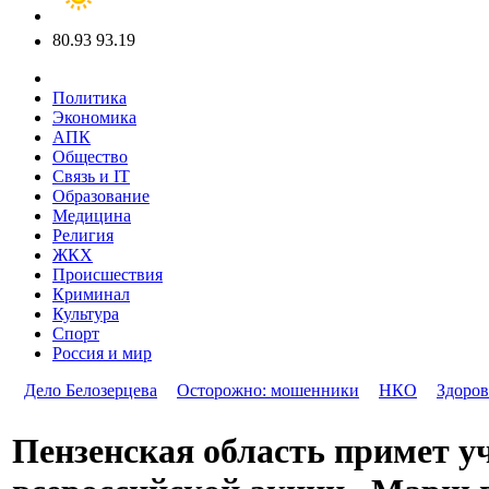
80.93
93.19
Политика
Экономика
АПК
Общество
Связь и IT
Образование
Медицина
Религия
ЖКХ
Происшествия
Криминал
Культура
Спорт
Россия и мир
Дело Белозерцева
Осторожно: мошенники
НКО
Здоров
Пензенская область примет у