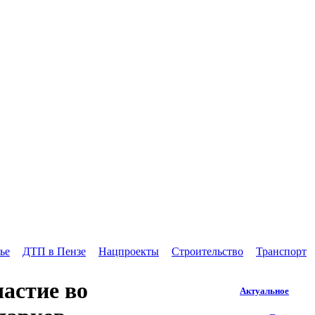
ье
ДТП в Пензе
Нацпроекты
Строительство
Транспорт
частие во
Актуальное