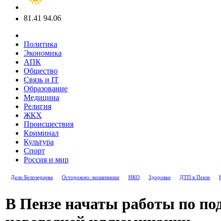
81.41
94.06
Политика
Экономика
АПК
Общество
Связь и IT
Образование
Медицина
Религия
ЖКХ
Происшествия
Криминал
Культура
Спорт
Россия и мир
Дело Белозерцева
Осторожно: мошенники
НКО
Здоровье
ДТП в Пензе
В Пензе начаты работы по п