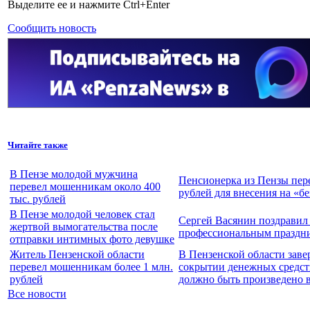
Выделите ее и нажмите Ctrl+Enter
Сообщить новость
Читайте также
В Пензе молодой мужчина
Пенсионерка из Пензы пере
перевел мошенникам около 400
рублей для внесения на «б
тыс. рублей
В Пензе молодой человек стал
Сергей Васянин поздравил
жертвой вымогательства после
профессиональным праздн
отправки интимных фото девушке
Житель Пензенской области
В Пензенской области заве
перевел мошенникам более 1 млн.
сокрытии денежных средств
рублей
должно быть произведено 
Все новости