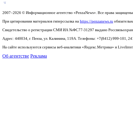
2007–2026 © Информационное агентство «PenzaNews». Все права защищены
При цитировании материалов гиперссылка на
https://penzanews.ru
обязательн
Свидетельство о регистрации СМИ ИА №ФС77-31297 выдано Россвязьохранку
Адрес: 440034, г. Пенза, ул. Калинина, 119А. Телефоны: +7(8412)
999-101, 24
На сайте используются сервисы веб-аналитики «Яндекс.Метрика» и LiveInter
Об агентстве
Реклама