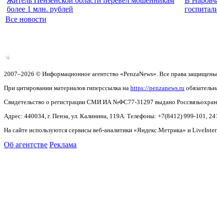
Житель Пензенской области перевел мошенникам
В Наровч
более 1 млн. рублей
госпитал
Все новости
2007–2026 © Информационное агентство «PenzaNews». Все права защищены
При цитировании материалов гиперссылка на
https://penzanews.ru
обязательн
Свидетельство о регистрации СМИ ИА №ФС77-31297 выдано Россвязьохранку
Адрес: 440034, г. Пенза, ул. Калинина, 119А. Телефоны: +7(8412)
999-101, 24
На сайте используются сервисы веб-аналитики «Яндекс.Метрика» и LiveInter
Об агентстве
Реклама