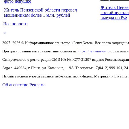
фото девушке
Житель Пензе
Житель Пензенской области перевел
гостайне, ста
мошенникам более 1 млн. рублей
выезда из РФ
Все новости
2007–2026 © Информационное агентство «PenzaNews». Все права защищены
При цитировании материалов гиперссылка на
https://penzanews.ru
обязательн
Свидетельство о регистрации СМИ ИА №ФС77-31297 выдано Россвязьохранку
Адрес: 440034, г. Пенза, ул. Калинина, 119А. Телефоны: +7(8412)
999-101, 24
На сайте используются сервисы веб-аналитики «Яндекс.Метрика» и LiveInter
Об агентстве
Реклама