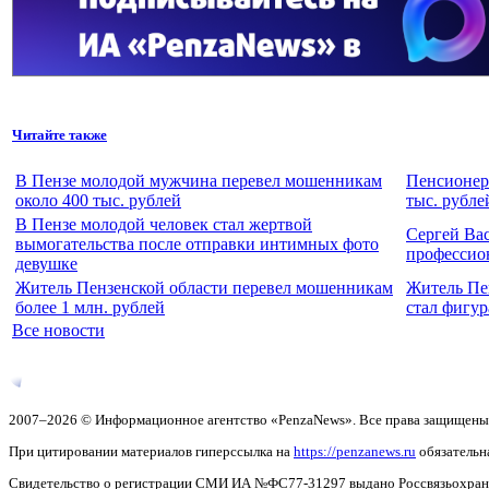
Читайте также
В Пензе молодой мужчина перевел мошенникам
Пенсионерк
около 400 тыс. рублей
тыс. рубле
В Пензе молодой человек стал жертвой
Сергей Ва
вымогательства после отправки интимных фото
профессио
девушке
Житель Пензенской области перевел мошенникам
Житель Пе
более 1 млн. рублей
стал фигур
Все новости
2007–2026 © Информационное агентство «PenzaNews». Все права защищены
При цитировании материалов гиперссылка на
https://penzanews.ru
обязательн
Свидетельство о регистрации СМИ ИА №ФС77-31297 выдано Россвязьохранку