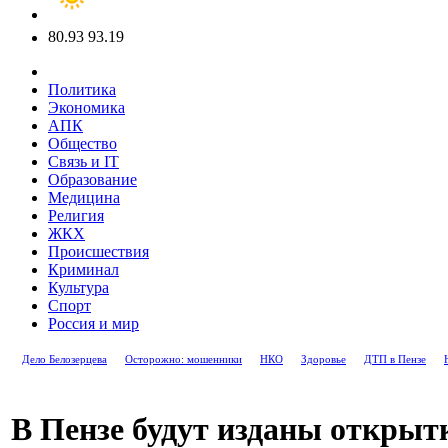
80.93
93.19
Политика
Экономика
АПК
Общество
Связь и IT
Образование
Медицина
Религия
ЖКХ
Происшествия
Криминал
Культура
Спорт
Россия и мир
Дело Белозерцева
Осторожно: мошенники
НКО
Здоровье
ДТП в Пензе
В Пензе будут изданы открыт